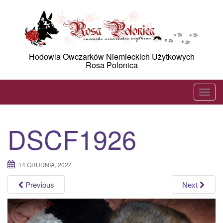
Skip
to
content
Hodowla Owczarków Niemieckich Użytkowych
Rosa Polonica
T
o
g
DSCF1926
g
l
e
14 GRUDNIA, 2022
n
a
Previous
Next
v
i
g