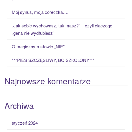
f
o
Mój synuś, moja córeczka….
r
:
„Jak sobie wychowasz, tak masz?” – czyli dlaczego
„gena nie wydłubiesz”
O magicznym słowie „NIE”
***PIES SZCZĘŚLIWY, BO SZKOLONY***
Najnowsze komentarze
Archiwa
styczeń 2024