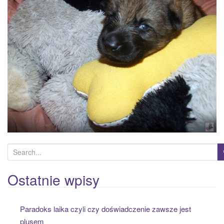
a
t
i
o
n
S
e
a
Ostatnie wpisy
r
c
Paradoks laika czyli czy doświadczenie zawsze jest
h
plusem