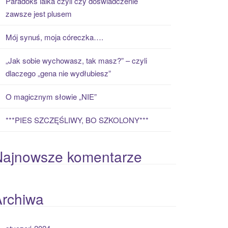
Paradoks laika czyli czy doświadczenie
zawsze jest plusem
Mój synuś, moja córeczka….
„Jak sobie wychowasz, tak masz?” – czyli
dlaczego „gena nie wydłubiesz”
O magicznym słowie „NIE”
***PIES SZCZĘŚLIWY, BO SZKOLONY***
Najnowsze komentarze
Archiwa