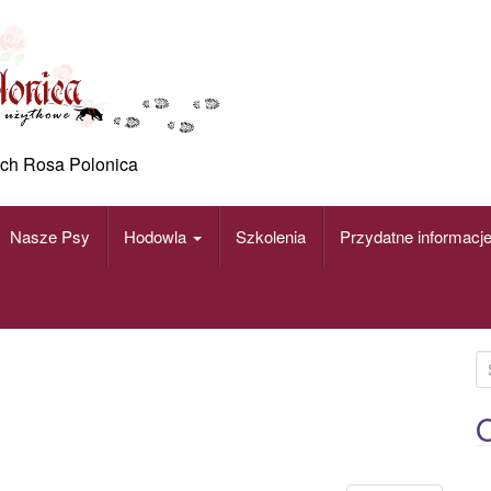
ch Rosa Polonica
Nasze Psy
Hodowla
Szkolenia
Przydatne informacj
S
e
a
O
r
c