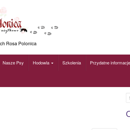
ch Rosa Polonica
Nasze Psy
Hodowla
Szkolenia
Przydatne informacj
S
e
a
O
r
c