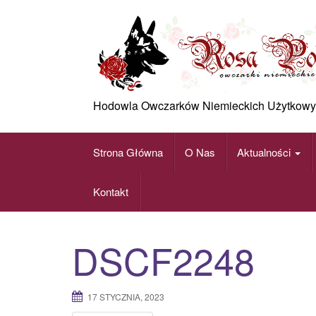
Skip
to
content
Hodowla Owczarków Niemieckich Użytkowy
Strona Główna
O Nas
Aktualności
Kontakt
DSCF2248
17 STYCZNIA, 2023