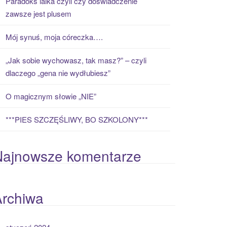
Paradoks laika czyli czy doświadczenie
zawsze jest plusem
Mój synuś, moja córeczka….
„Jak sobie wychowasz, tak masz?” – czyli
dlaczego „gena nie wydłubiesz”
O magicznym słowie „NIE”
***PIES SZCZĘŚLIWY, BO SZKOLONY***
Najnowsze komentarze
Archiwa