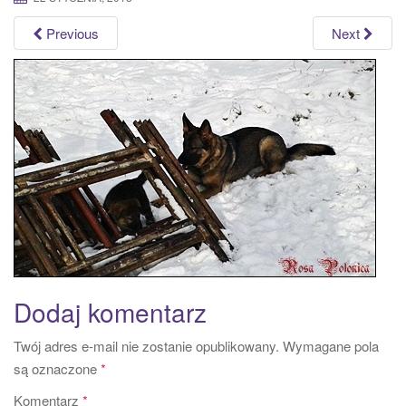
a
Previous
Next
t
i
o
n
Dodaj komentarz
Twój adres e-mail nie zostanie opublikowany.
Wymagane pola
są oznaczone
*
Komentarz
*