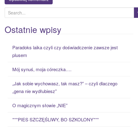
S
e
a
Ostatnie wpisy
r
c
Paradoks laika czyli czy doświadczenie zawsze jest
h
plusem
f
o
Mój synuś, moja córeczka….
r
:
„Jak sobie wychowasz, tak masz?” – czyli dlaczego
„gena nie wydłubiesz”
O magicznym słowie „NIE”
***PIES SZCZĘŚLIWY, BO SZKOLONY***