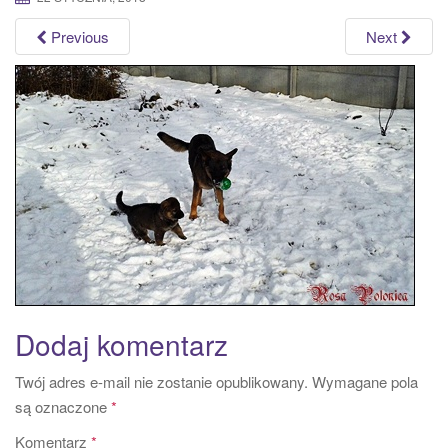
a
Previous
Next
t
i
o
n
Dodaj komentarz
Twój adres e-mail nie zostanie opublikowany.
Wymagane pola
są oznaczone
*
Komentarz
*