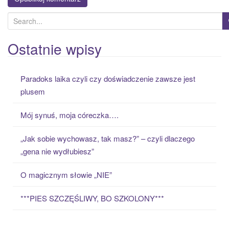
S
e
a
Ostatnie wpisy
r
c
Paradoks laika czyli czy doświadczenie zawsze jest
h
plusem
f
o
Mój synuś, moja córeczka….
r
:
„Jak sobie wychowasz, tak masz?” – czyli dlaczego
„gena nie wydłubiesz”
O magicznym słowie „NIE”
***PIES SZCZĘŚLIWY, BO SZKOLONY***