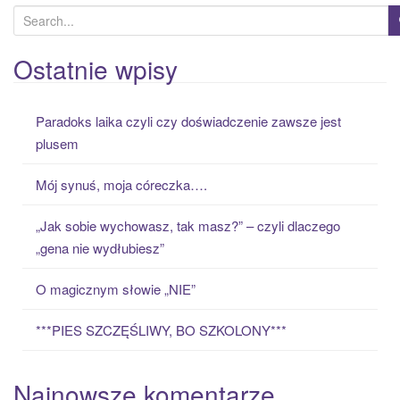
S
e
a
Ostatnie wpisy
r
c
Paradoks laika czyli czy doświadczenie zawsze jest
h
plusem
f
o
Mój synuś, moja córeczka….
r
:
„Jak sobie wychowasz, tak masz?” – czyli dlaczego
„gena nie wydłubiesz”
O magicznym słowie „NIE”
***PIES SZCZĘŚLIWY, BO SZKOLONY***
Najnowsze komentarze