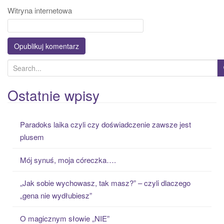
Witryna internetowa
S
e
a
Ostatnie wpisy
r
c
Paradoks laika czyli czy doświadczenie zawsze jest
h
plusem
f
o
Mój synuś, moja córeczka….
r
:
„Jak sobie wychowasz, tak masz?” – czyli dlaczego
„gena nie wydłubiesz”
O magicznym słowie „NIE”