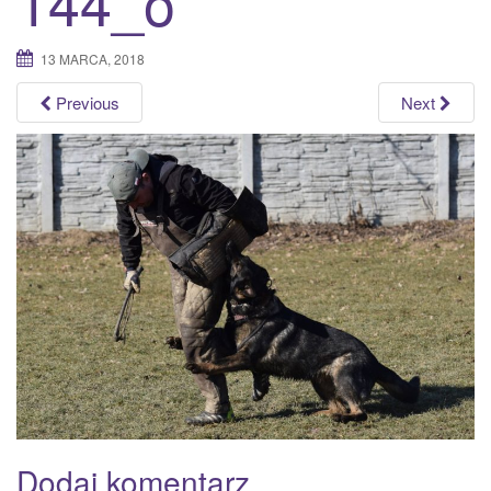
144_o
a
t
13 MARCA, 2018
i
o
Previous
Next
n
Dodaj komentarz