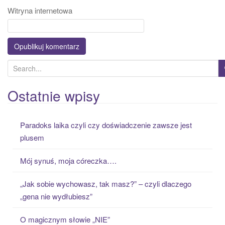
Witryna internetowa
S
e
a
Ostatnie wpisy
r
c
Paradoks laika czyli czy doświadczenie zawsze jest
h
plusem
f
o
Mój synuś, moja córeczka….
r
:
„Jak sobie wychowasz, tak masz?” – czyli dlaczego
„gena nie wydłubiesz”
O magicznym słowie „NIE”