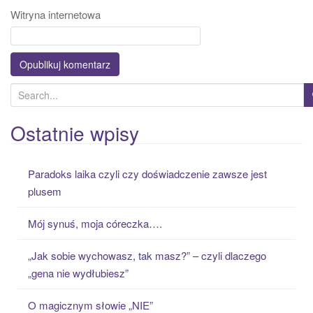
Witryna internetowa
S
e
a
Ostatnie wpisy
r
c
Paradoks laika czyli czy doświadczenie zawsze jest
h
plusem
f
o
Mój synuś, moja córeczka….
r
:
„Jak sobie wychowasz, tak masz?” – czyli dlaczego
„gena nie wydłubiesz”
O magicznym słowie „NIE”