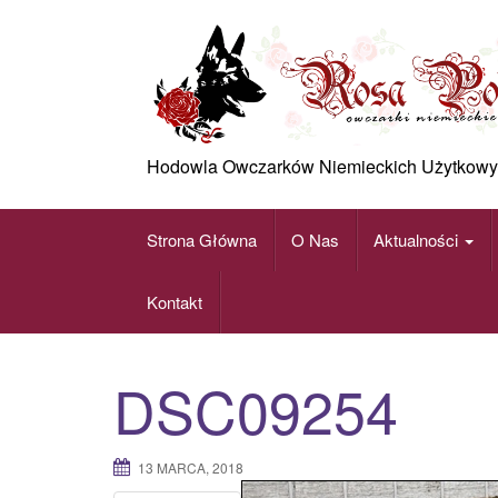
Skip
to
content
Hodowla Owczarków Niemieckich Użytkowy
Strona Główna
O Nas
Aktualności
Kontakt
DSC09254
13 MARCA, 2018