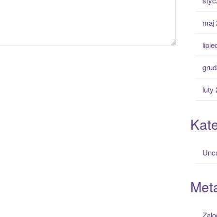
styc
maj 
lipi
grud
luty
Kate
Unca
Met
Zalo