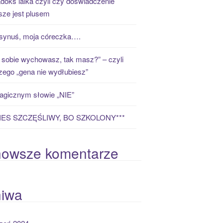
doks laika czyli czy doświadczenie
ze jest plusem
synuś, moja córeczka….
 sobie wychowasz, tak masz?” – czyli
zego „gena nie wydłubiesz”
gicznym słowie „NIE”
PIES SZCZĘŚLIWY, BO SZKOLONY***
nowsze komentarze
hiwa