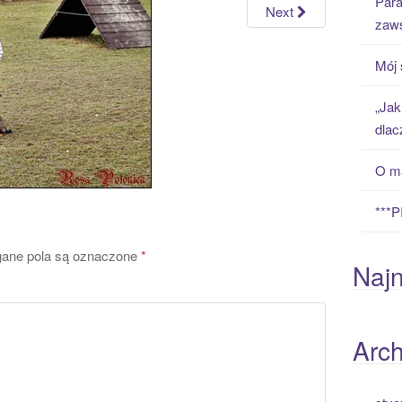
Para
h
Next
zaws
f
o
Mój 
r
:
„Jak
dlac
O ma
***
ne pola są oznaczone
*
Naj
Arc