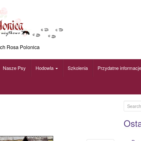
ch Rosa Polonica
Nasze Psy
Hodowla
Szkolenia
Przydatne informacj
S
e
a
Osta
r
c