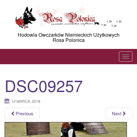
Skip
to
content
Hodowla Owczarków Niemieckich Użytkowych
Rosa Polonica
T
o
g
DSC09257
g
l
e
13 MARCA, 2018
n
a
Previous
Next
v
i
g