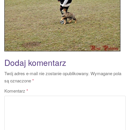
a
t
i
o
n
Dodaj komentarz
Twój adres e-mail nie zostanie opublikowany.
Wymagane pola
są oznaczone
*
Komentarz
*