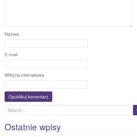
Nazwa
E-mail
Witryna internetowa
S
e
a
Ostatnie wpisy
r