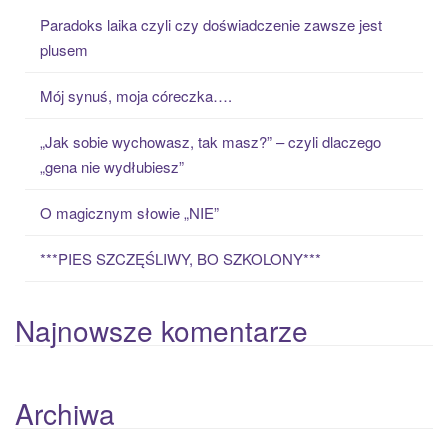
c
Paradoks laika czyli czy doświadczenie zawsze jest
h
plusem
f
o
Mój synuś, moja córeczka….
r
:
„Jak sobie wychowasz, tak masz?” – czyli dlaczego
„gena nie wydłubiesz”
O magicznym słowie „NIE”
***PIES SZCZĘŚLIWY, BO SZKOLONY***
Najnowsze komentarze
Archiwa