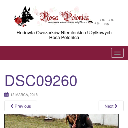
Skip
to
content
Hodowla Owczarków Niemieckich Użytkowych
Rosa Polonica
T
o
g
DSC09260
g
l
e
13 MARCA, 2018
n
a
Previous
Next
v
i
g