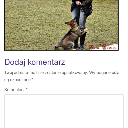
a
t
i
o
n
Dodaj komentarz
Twój adres e-mail nie zostanie opublikowany.
Wymagane pola
są oznaczone
*
Komentarz
*