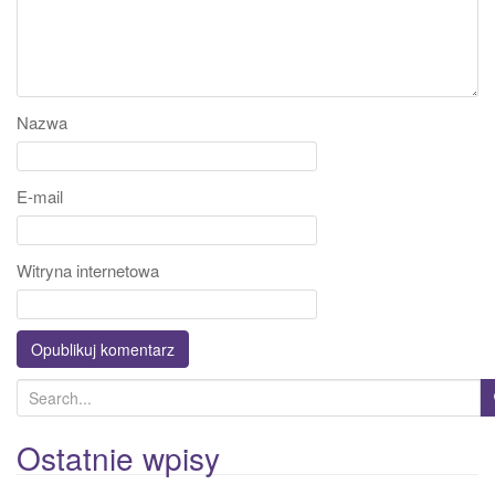
Nazwa
E-mail
Witryna internetowa
S
e
a
Ostatnie wpisy
r