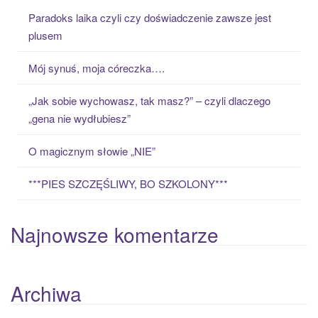
c
Paradoks laika czyli czy doświadczenie zawsze jest
h
plusem
f
o
Mój synuś, moja córeczka….
r
:
„Jak sobie wychowasz, tak masz?” – czyli dlaczego
„gena nie wydłubiesz”
O magicznym słowie „NIE”
***PIES SZCZĘŚLIWY, BO SZKOLONY***
Najnowsze komentarze
Archiwa