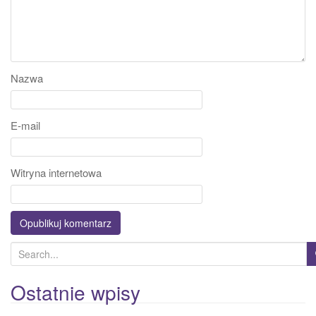
Nazwa
E-mail
Witryna internetowa
S
e
a
Ostatnie wpisy
r