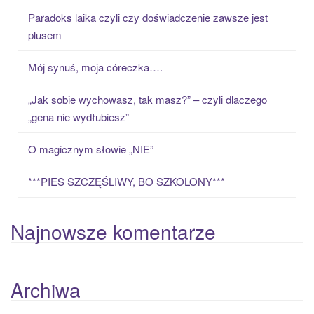
c
Paradoks laika czyli czy doświadczenie zawsze jest
h
plusem
f
o
Mój synuś, moja córeczka….
r
:
„Jak sobie wychowasz, tak masz?” – czyli dlaczego
„gena nie wydłubiesz”
O magicznym słowie „NIE”
***PIES SZCZĘŚLIWY, BO SZKOLONY***
Najnowsze komentarze
Archiwa