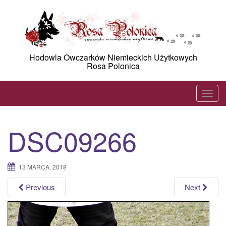
Skip
to
content
Hodowla Owczarków Niemieckich Użytkowych
Rosa Polonica
T
o
g
DSC09266
g
l
e
13 MARCA, 2018
n
a
Previous
Next
v
i
g