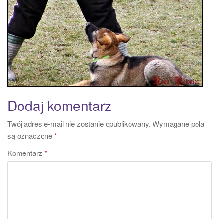
a
t
i
o
n
Dodaj komentarz
Twój adres e-mail nie zostanie opublikowany.
Wymagane pola
są oznaczone
*
Komentarz
*