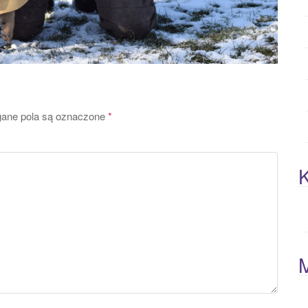
ne pola są oznaczone
*
K