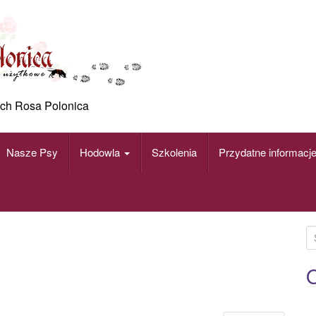
ch Rosa Polonica
Nasze Psy
Hodowla
Szkolenia
Przydatne informacj
S
e
a
O
r
c