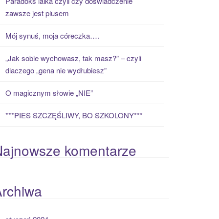
Paradoks laika czyli czy doświadczenie
zawsze jest plusem
Mój synuś, moja córeczka….
„Jak sobie wychowasz, tak masz?” – czyli
dlaczego „gena nie wydłubiesz”
O magicznym słowie „NIE”
***PIES SZCZĘŚLIWY, BO SZKOLONY***
Najnowsze komentarze
Archiwa