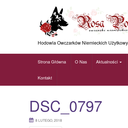
Skip
to
content
Hodowla Owczarków Niemieckich Użytkowy
Strona Główna
O Nas
Aktualności
Kontakt
DSC_0797
8 LUTEGO, 2018