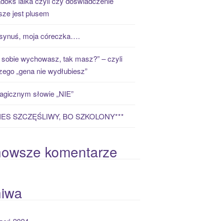
doks laika czyli czy doświadczenie
ze jest plusem
synuś, moja córeczka….
 sobie wychowasz, tak masz?” – czyli
zego „gena nie wydłubiesz”
gicznym słowie „NIE”
PIES SZCZĘŚLIWY, BO SZKOLONY***
nowsze komentarze
hiwa