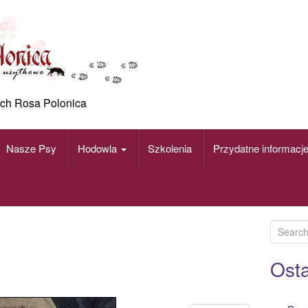
ch Rosa Polonica
Nasze Psy
Hodowla
Szkolenia
Przydatne informacj
S
e
a
Osta
r
c