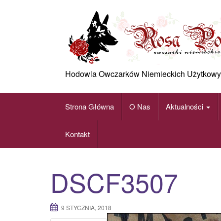
Skip
to
content
Hodowla Owczarków Niemieckich Użytkowy
Strona Główna
O Nas
Aktualności
Kontakt
DSCF3507
9 STYCZNIA, 2018