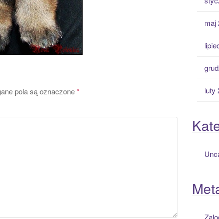
styc
maj 
lipi
grud
luty
ne pola są oznaczone
*
Kate
Unca
Met
Zalo