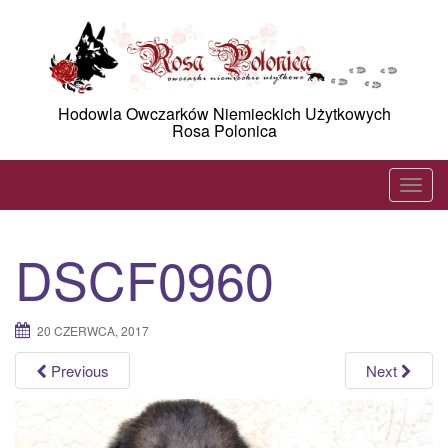
Skip
to
content
Hodowla Owczarków Niemieckich Użytkowych
Rosa Polonica
T
o
g
DSCF0960
g
l
e
20 CZERWCA, 2017
n
a
Previous
Next
v
i
g