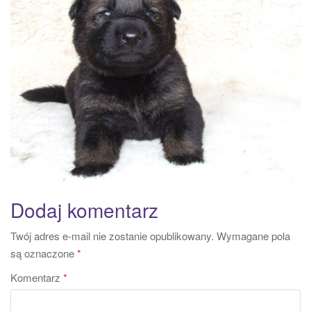
a
t
i
o
n
Dodaj komentarz
Twój adres e-mail nie zostanie opublikowany.
Wymagane pola
są oznaczone
*
Komentarz
*