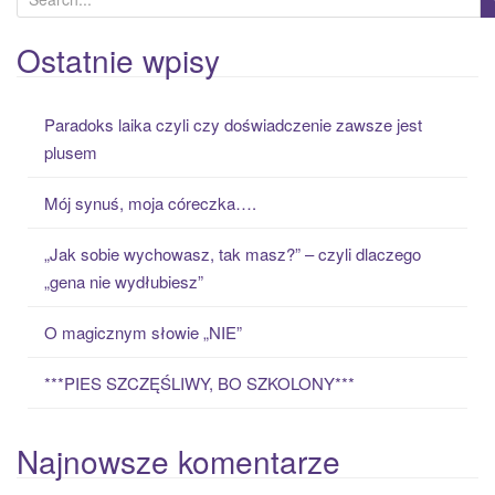
e
a
Ostatnie wpisy
r
c
Paradoks laika czyli czy doświadczenie zawsze jest
h
plusem
f
o
Mój synuś, moja córeczka….
r
:
„Jak sobie wychowasz, tak masz?” – czyli dlaczego
„gena nie wydłubiesz”
O magicznym słowie „NIE”
***PIES SZCZĘŚLIWY, BO SZKOLONY***
Najnowsze komentarze