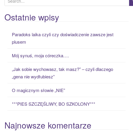
e
a
Ostatnie wpisy
r
c
Paradoks laika czyli czy doświadczenie zawsze jest
h
plusem
f
o
Mój synuś, moja córeczka….
r
:
„Jak sobie wychowasz, tak masz?” – czyli dlaczego
„gena nie wydłubiesz”
O magicznym słowie „NIE”
***PIES SZCZĘŚLIWY, BO SZKOLONY***
Najnowsze komentarze