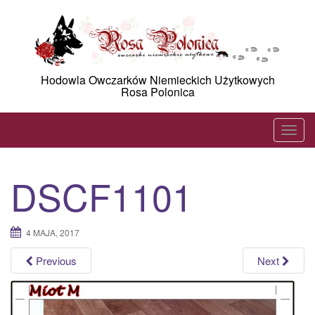
Skip
to
content
Hodowla Owczarków Niemieckich Użytkowych
Rosa Polonica
T
o
g
DSCF1101
g
l
e
4 MAJA, 2017
n
a
Previous
Next
v
i
g