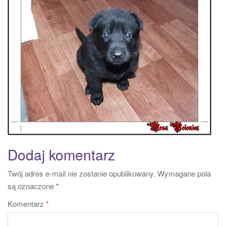
a
t
i
o
n
Dodaj komentarz
Twój adres e-mail nie zostanie opublikowany.
Wymagane pola
są oznaczone
*
Komentarz
*