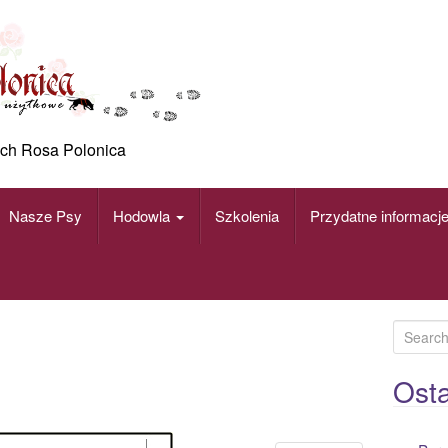
ch Rosa Polonica
Nasze Psy
Hodowla
Szkolenia
Przydatne informacj
S
e
a
Osta
r
c