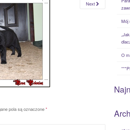
Para
h
Next
zaws
f
o
Mój 
r
:
„Jak
dlac
O ma
***
Naj
ne pola są oznaczone
*
Arc