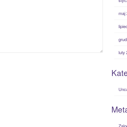
styc
maj 
lipi
grud
luty
Kate
Unca
Met
Zalo