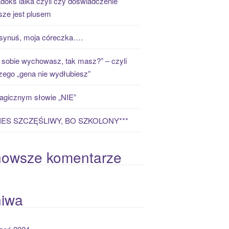
doks laika czyli czy doświadczenie
ze jest plusem
synuś, moja córeczka….
 sobie wychowasz, tak masz?” – czyli
zego „gena nie wydłubiesz”
gicznym słowie „NIE”
PIES SZCZĘŚLIWY, BO SZKOLONY***
nowsze komentarze
hiwa