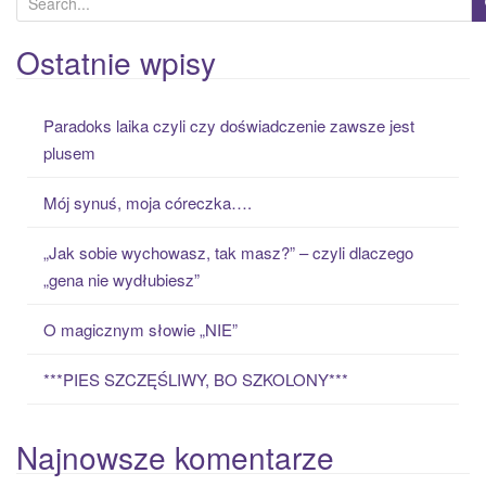
e
a
Ostatnie wpisy
r
c
Paradoks laika czyli czy doświadczenie zawsze jest
h
plusem
f
o
Mój synuś, moja córeczka….
r
:
„Jak sobie wychowasz, tak masz?” – czyli dlaczego
„gena nie wydłubiesz”
O magicznym słowie „NIE”
***PIES SZCZĘŚLIWY, BO SZKOLONY***
Najnowsze komentarze