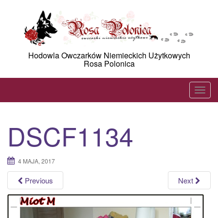
Skip
to
content
Hodowla Owczarków Niemieckich Użytkowych
Rosa Polonica
T
o
g
DSCF1134
g
l
e
4 MAJA, 2017
n
a
Previous
Next
v
i
g