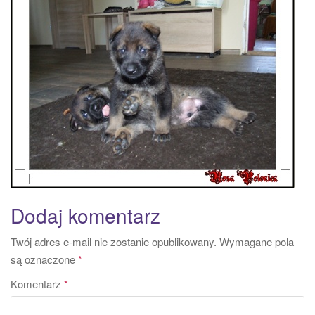
a
t
i
o
n
Dodaj komentarz
Twój adres e-mail nie zostanie opublikowany.
Wymagane pola
są oznaczone
*
Komentarz
*