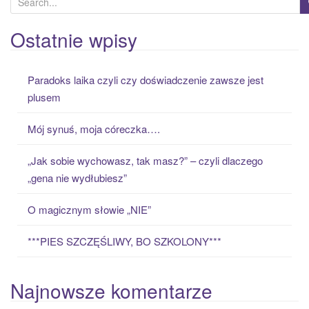
e
a
Ostatnie wpisy
r
c
Paradoks laika czyli czy doświadczenie zawsze jest
h
plusem
f
o
Mój synuś, moja córeczka….
r
:
„Jak sobie wychowasz, tak masz?” – czyli dlaczego
„gena nie wydłubiesz”
O magicznym słowie „NIE”
***PIES SZCZĘŚLIWY, BO SZKOLONY***
Najnowsze komentarze