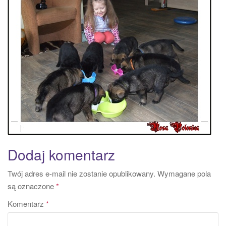
a
t
i
o
n
Dodaj komentarz
Twój adres e-mail nie zostanie opublikowany.
Wymagane pola
są oznaczone
*
Komentarz
*