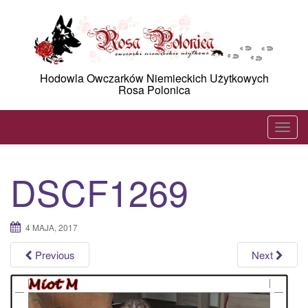
Skip
to
content
Hodowla Owczarków Niemieckich Użytkowych
Rosa Polonica
T
o
g
DSCF1269
g
l
e
4 MAJA, 2017
n
a
Previous
Next
v
i
g