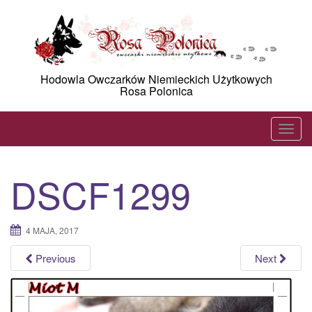
Skip
to
content
Hodowla Owczarków Niemieckich Użytkowych
Rosa Polonica
T
o
g
DSCF1299
g
l
e
4 MAJA, 2017
n
a
Previous
Next
v
i
g