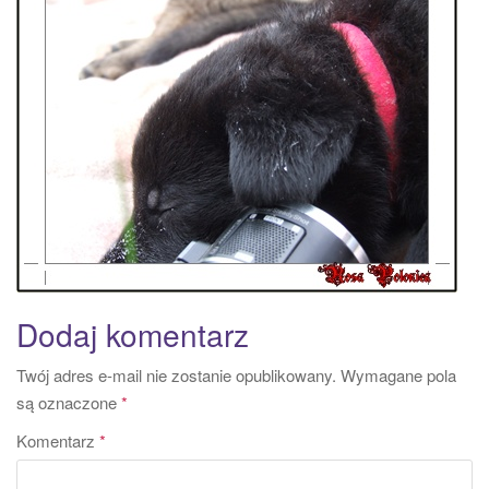
a
t
i
o
n
Dodaj komentarz
Twój adres e-mail nie zostanie opublikowany.
Wymagane pola
są oznaczone
*
Komentarz
*