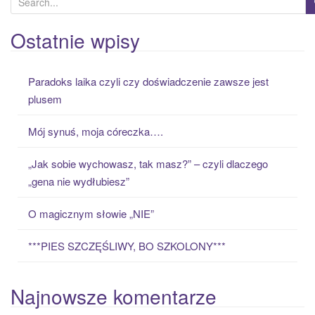
e
a
Ostatnie wpisy
r
c
Paradoks laika czyli czy doświadczenie zawsze jest
h
plusem
f
o
Mój synuś, moja córeczka….
r
:
„Jak sobie wychowasz, tak masz?” – czyli dlaczego
„gena nie wydłubiesz”
O magicznym słowie „NIE”
***PIES SZCZĘŚLIWY, BO SZKOLONY***
Najnowsze komentarze