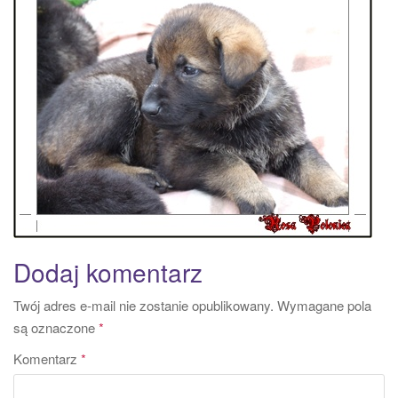
a
t
i
o
n
Dodaj komentarz
Twój adres e-mail nie zostanie opublikowany.
Wymagane pola
są oznaczone
*
Komentarz
*