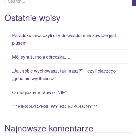
e
a
Ostatnie wpisy
r
c
Paradoks laika czyli czy doświadczenie zawsze jest
h
plusem
f
o
Mój synuś, moja córeczka….
r
:
„Jak sobie wychowasz, tak masz?” – czyli dlaczego
„gena nie wydłubiesz”
O magicznym słowie „NIE”
***PIES SZCZĘŚLIWY, BO SZKOLONY***
Najnowsze komentarze