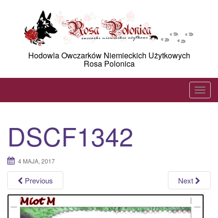
Skip
to
content
Hodowla Owczarków Niemieckich Użytkowych
Rosa Polonica
T
o
g
DSCF1342
g
l
e
4 MAJA, 2017
n
a
Previous
Next
v
i
g