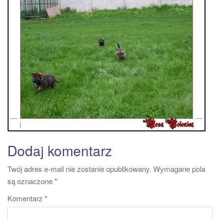
a
t
i
o
n
Dodaj komentarz
Twój adres e-mail nie zostanie opublikowany.
Wymagane pola
są oznaczone
*
Komentarz
*