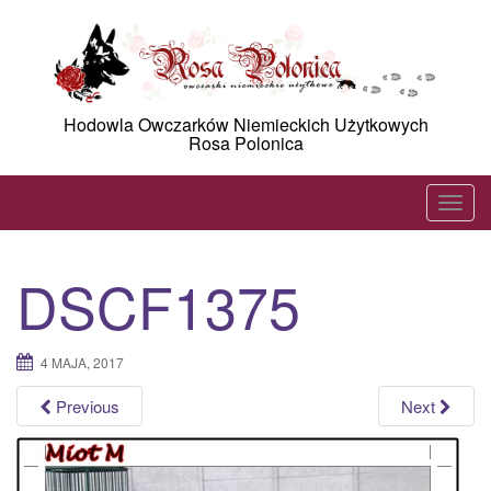
Skip
to
content
Hodowla Owczarków Niemieckich Użytkowych
Rosa Polonica
T
o
g
DSCF1375
g
l
e
4 MAJA, 2017
n
a
Previous
Next
v
i
g