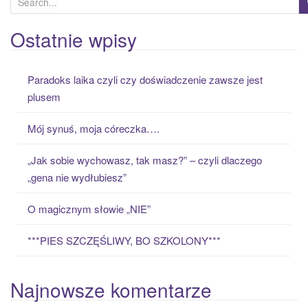
e
a
Ostatnie wpisy
r
c
Paradoks laika czyli czy doświadczenie zawsze jest
h
plusem
f
o
Mój synuś, moja córeczka….
r
:
„Jak sobie wychowasz, tak masz?” – czyli dlaczego
„gena nie wydłubiesz”
O magicznym słowie „NIE”
***PIES SZCZĘŚLIWY, BO SZKOLONY***
Najnowsze komentarze