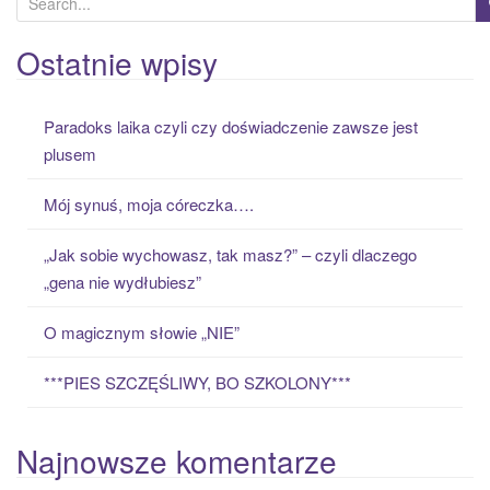
e
a
Ostatnie wpisy
r
c
Paradoks laika czyli czy doświadczenie zawsze jest
h
plusem
f
o
Mój synuś, moja córeczka….
r
:
„Jak sobie wychowasz, tak masz?” – czyli dlaczego
„gena nie wydłubiesz”
O magicznym słowie „NIE”
***PIES SZCZĘŚLIWY, BO SZKOLONY***
Najnowsze komentarze