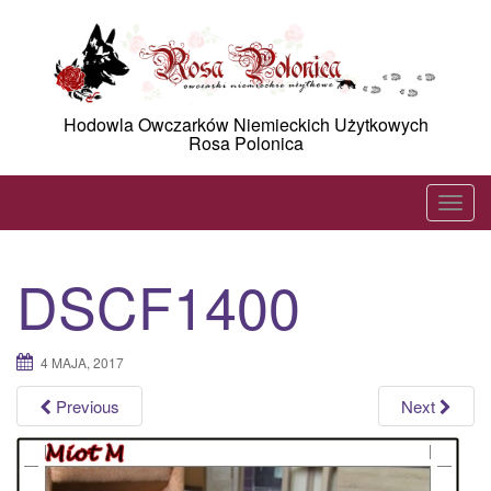
Skip
to
content
Hodowla Owczarków Niemieckich Użytkowych
Rosa Polonica
T
o
g
DSCF1400
g
l
e
4 MAJA, 2017
n
a
Previous
Next
v
i
g