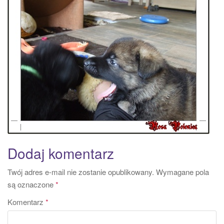
a
t
i
o
n
Dodaj komentarz
Twój adres e-mail nie zostanie opublikowany.
Wymagane pola
są oznaczone
*
Komentarz
*