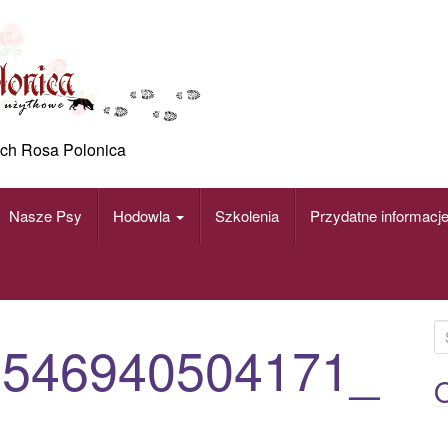
ch Rosa Polonica
Nasze Psy
Hodowla
Szkolenia
Przydatne informacj
S
5546940504171_
e
a
O
n
r
c