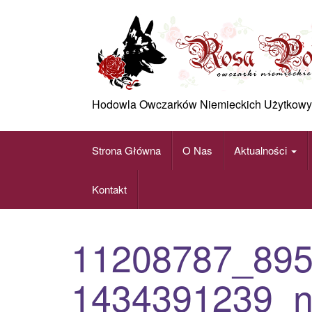
Skip
to
content
Hodowla Owczarków Niemieckich Użytkowy
Strona Główna
O Nas
Aktualności
Kontakt
11208787_89
1434391239_