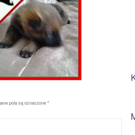
K
ne pola są oznaczone
*