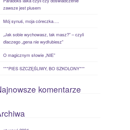
Paradoks laika czyli czy doświadczenie
zawsze jest plusem
Mój synuś, moja córeczka….
„Jak sobie wychowasz, tak masz?” – czyli
dlaczego „gena nie wydłubiesz”
O magicznym słowie „NIE”
***PIES SZCZĘŚLIWY, BO SZKOLONY***
Najnowsze komentarze
Archiwa