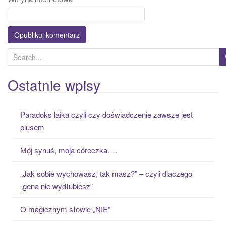
S
e
a
Ostatnie wpisy
r
c
Paradoks laika czyli czy doświadczenie zawsze jest
h
plusem
f
o
Mój synuś, moja córeczka….
r
:
„Jak sobie wychowasz, tak masz?” – czyli dlaczego
„gena nie wydłubiesz”
O magicznym słowie „NIE”