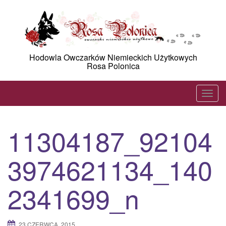
Skip
to
content
Hodowla Owczarków Niemieckich Użytkowych
Rosa Polonica
T
o
g
11304187_92104
g
l
3974621134_140
e
n
a
2341699_n
v
i
g
23 CZERWCA, 2015