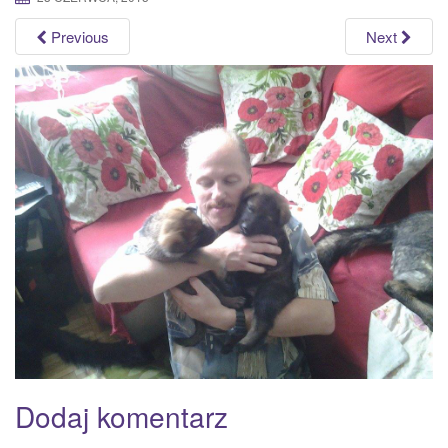
a
Previous
Next
t
i
o
n
Dodaj komentarz