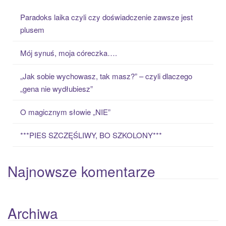
c
Paradoks laika czyli czy doświadczenie zawsze jest
h
plusem
f
o
Mój synuś, moja córeczka….
r
:
„Jak sobie wychowasz, tak masz?” – czyli dlaczego
„gena nie wydłubiesz”
O magicznym słowie „NIE”
***PIES SZCZĘŚLIWY, BO SZKOLONY***
Najnowsze komentarze
Archiwa