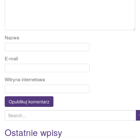
Nazwa
E-mail
Witryna internetowa
S
e
a
Ostatnie wpisy
r