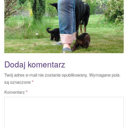
a
t
i
o
n
Dodaj komentarz
Twój adres e-mail nie zostanie opublikowany.
Wymagane pola
są oznaczone
*
Komentarz
*