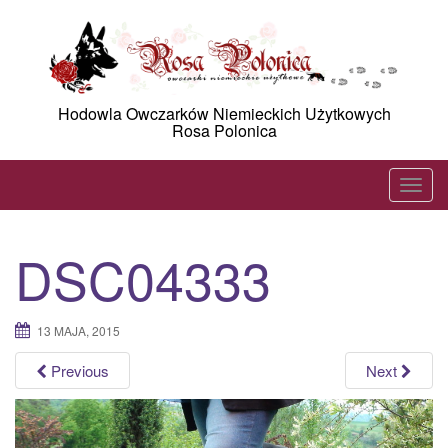
Skip
to
content
Hodowla Owczarków Niemieckich Użytkowych
Rosa Polonica
T
o
g
DSC04333
g
l
e
13 MAJA, 2015
n
a
Previous
Next
v
i
g