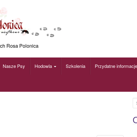
ch Rosa Polonica
Nasze Psy
Hodowla
Szkolenia
Przydatne informacj
S
e
a
O
r
c