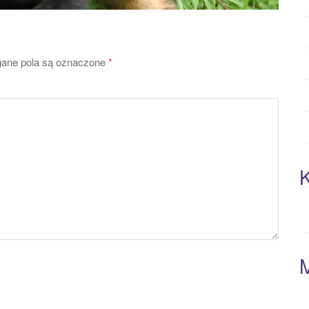
ne pola są oznaczone
*
K