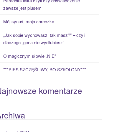
Paradoks laika czyli czy doświadczenie
zawsze jest plusem
Mój synuś, moja córeczka….
„Jak sobie wychowasz, tak masz?” – czyli
dlaczego „gena nie wydłubiesz”
O magicznym słowie „NIE”
***PIES SZCZĘŚLIWY, BO SZKOLONY***
Najnowsze komentarze
Archiwa