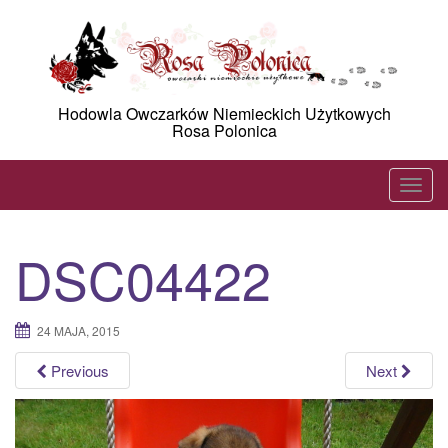
Skip
to
content
Hodowla Owczarków Niemieckich Użytkowych
Rosa Polonica
T
o
g
DSC04422
g
l
e
24 MAJA, 2015
n
a
Previous
Next
v
i
g