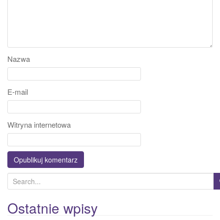
Nazwa
E-mail
Witryna internetowa
S
e
a
Ostatnie wpisy
r