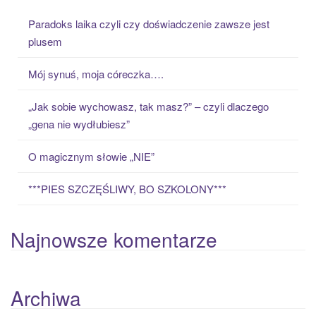
c
Paradoks laika czyli czy doświadczenie zawsze jest
h
plusem
f
o
Mój synuś, moja córeczka….
r
:
„Jak sobie wychowasz, tak masz?” – czyli dlaczego
„gena nie wydłubiesz”
O magicznym słowie „NIE”
***PIES SZCZĘŚLIWY, BO SZKOLONY***
Najnowsze komentarze
Archiwa