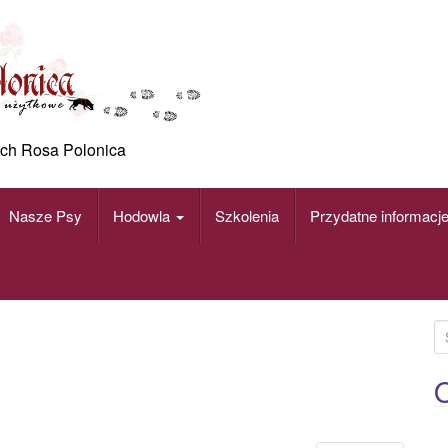
ch Rosa Polonica
Nasze Psy
Hodowla
Szkolenia
Przydatne informacj
S
e
a
O
r
c