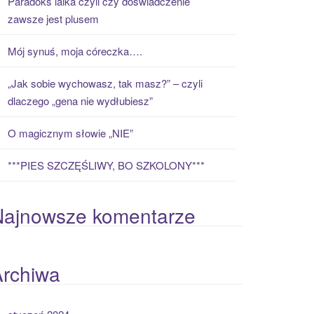
Paradoks laika czyli czy doświadczenie
zawsze jest plusem
Mój synuś, moja córeczka….
„Jak sobie wychowasz, tak masz?” – czyli
dlaczego „gena nie wydłubiesz”
O magicznym słowie „NIE”
***PIES SZCZĘŚLIWY, BO SZKOLONY***
Najnowsze komentarze
Archiwa