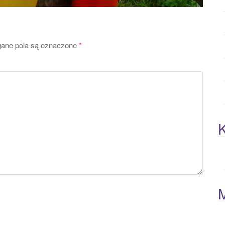
ne pola są oznaczone
*
K