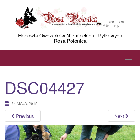
Skip
to
content
Hodowla Owczarków Niemieckich Użytkowych
Rosa Polonica
T
o
g
DSC04427
g
l
e
24 MAJA, 2015
n
a
Previous
Next
v
i
g