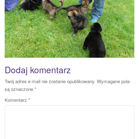
a
t
i
o
n
Dodaj komentarz
Twój adres e-mail nie zostanie opublikowany.
Wymagane pola
są oznaczone
*
Komentarz
*