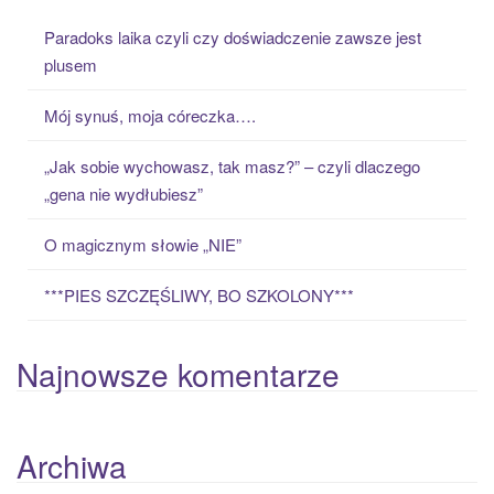
c
Paradoks laika czyli czy doświadczenie zawsze jest
h
plusem
f
o
Mój synuś, moja córeczka….
r
:
„Jak sobie wychowasz, tak masz?” – czyli dlaczego
„gena nie wydłubiesz”
O magicznym słowie „NIE”
***PIES SZCZĘŚLIWY, BO SZKOLONY***
Najnowsze komentarze
Archiwa