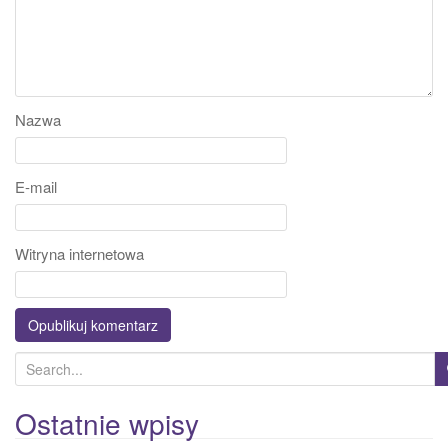
Nazwa
E-mail
Witryna internetowa
S
e
a
Ostatnie wpisy
r