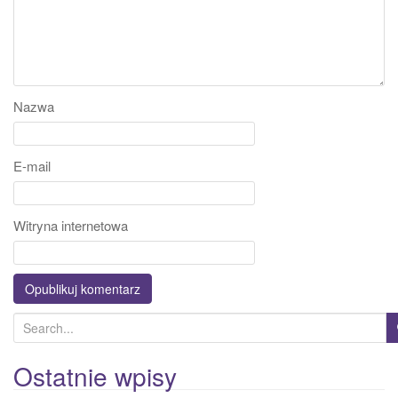
Nazwa
E-mail
Witryna internetowa
S
e
a
Ostatnie wpisy
r