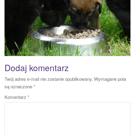
a
t
i
o
n
Dodaj komentarz
Twój adres e-mail nie zostanie opublikowany.
Wymagane pola
są oznaczone
*
Komentarz
*