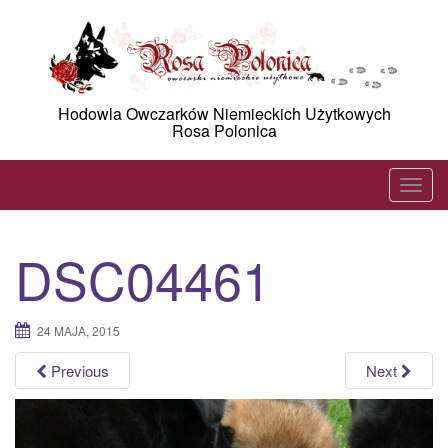
Skip
to
content
Hodowla Owczarków Niemieckich Użytkowych
Rosa Polonica
T
o
g
DSC04461
g
l
e
24 MAJA, 2015
n
a
Previous
Next
v
i
g