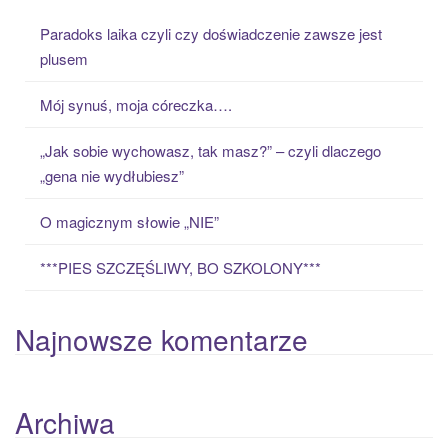
c
Paradoks laika czyli czy doświadczenie zawsze jest
h
plusem
f
o
Mój synuś, moja córeczka….
r
:
„Jak sobie wychowasz, tak masz?” – czyli dlaczego
„gena nie wydłubiesz”
O magicznym słowie „NIE”
***PIES SZCZĘŚLIWY, BO SZKOLONY***
Najnowsze komentarze
Archiwa