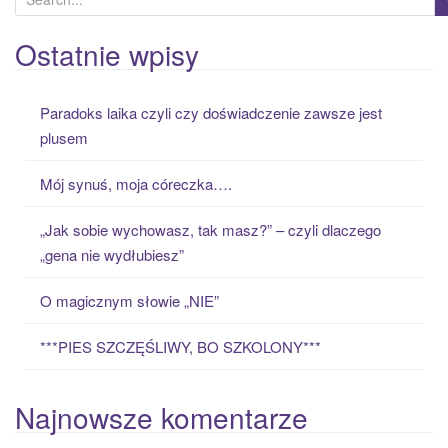
e
a
Ostatnie wpisy
r
c
Paradoks laika czyli czy doświadczenie zawsze jest
h
plusem
f
o
Mój synuś, moja córeczka….
r
:
„Jak sobie wychowasz, tak masz?” – czyli dlaczego
„gena nie wydłubiesz”
O magicznym słowie „NIE”
***PIES SZCZĘŚLIWY, BO SZKOLONY***
Najnowsze komentarze