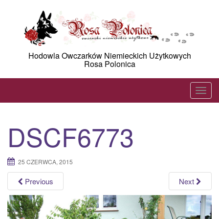
Skip
to
content
Hodowla Owczarków Niemieckich Użytkowych
Rosa Polonica
T
o
g
DSCF6773
g
l
e
25 CZERWCA, 2015
n
a
Previous
Next
v
i
g