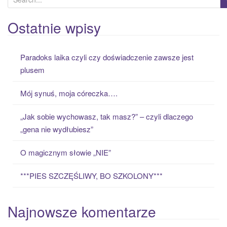
e
a
Ostatnie wpisy
r
c
Paradoks laika czyli czy doświadczenie zawsze jest
h
plusem
f
o
Mój synuś, moja córeczka….
r
:
„Jak sobie wychowasz, tak masz?” – czyli dlaczego
„gena nie wydłubiesz”
O magicznym słowie „NIE”
***PIES SZCZĘŚLIWY, BO SZKOLONY***
Najnowsze komentarze