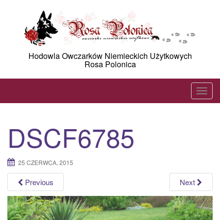
Skip
to
content
Hodowla Owczarków Niemieckich Użytkowych
Rosa Polonica
T
o
g
DSCF6785
g
l
e
25 CZERWCA, 2015
n
a
Previous
Next
v
i
g