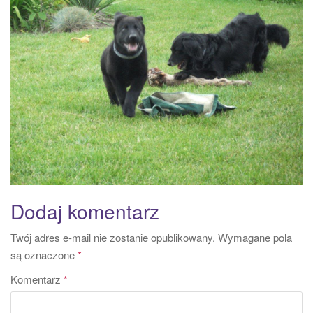
a
t
i
o
n
Dodaj komentarz
Twój adres e-mail nie zostanie opublikowany.
Wymagane pola
są oznaczone
*
Komentarz
*