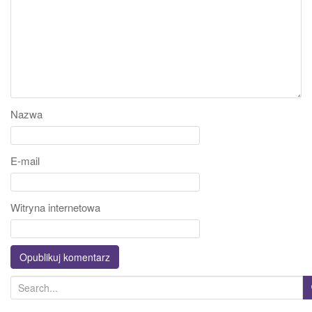
Nazwa
E-mail
Witryna internetowa
S
e