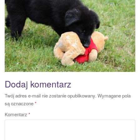
a
t
i
o
n
Dodaj komentarz
Twój adres e-mail nie zostanie opublikowany.
Wymagane pola
są oznaczone
*
Komentarz
*