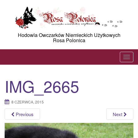
Skip
to
content
Hodowla Owczarków Niemieckich Użytkowych
Rosa Polonica
T
o
g
IMG_2665
g
l
e
8 CZERWCA, 2015
n
a
Previous
Next
v
i
g