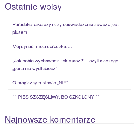
a
Ostatnie wpisy
r
c
Paradoks laika czyli czy doświadczenie zawsze jest
h
plusem
f
o
Mój synuś, moja córeczka….
r
:
„Jak sobie wychowasz, tak masz?” – czyli dlaczego
„gena nie wydłubiesz”
O magicznym słowie „NIE”
***PIES SZCZĘŚLIWY, BO SZKOLONY***
Najnowsze komentarze