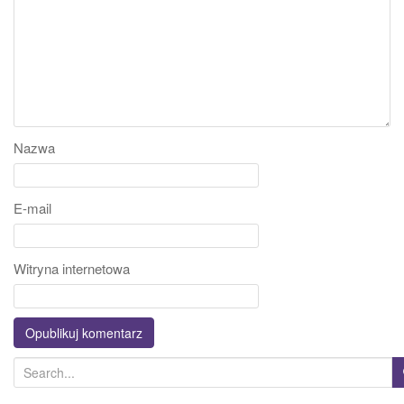
Nazwa
E-mail
Witryna internetowa
S
e