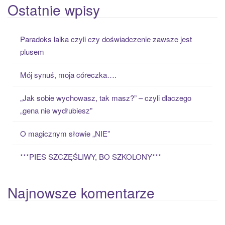
a
Ostatnie wpisy
r
c
Paradoks laika czyli czy doświadczenie zawsze jest
h
plusem
f
o
Mój synuś, moja córeczka….
r
:
„Jak sobie wychowasz, tak masz?” – czyli dlaczego
„gena nie wydłubiesz”
O magicznym słowie „NIE”
***PIES SZCZĘŚLIWY, BO SZKOLONY***
Najnowsze komentarze