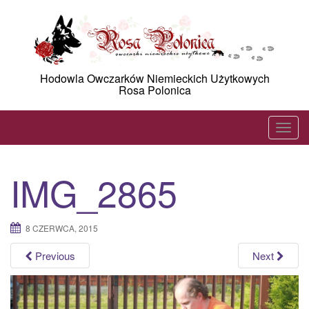
Skip
to
content
Hodowla Owczarków Niemieckich Użytkowych
Rosa Polonica
T
o
g
IMG_2865
g
l
e
8 CZERWCA, 2015
n
a
Previous
Next
v
i
g