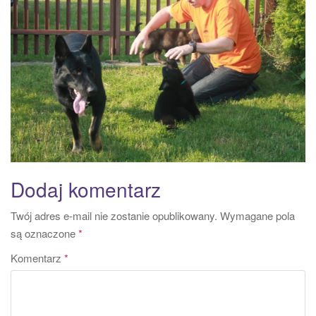
a
t
i
o
n
Dodaj komentarz
Twój adres e-mail nie zostanie opublikowany.
Wymagane pola
są oznaczone
*
Komentarz
*