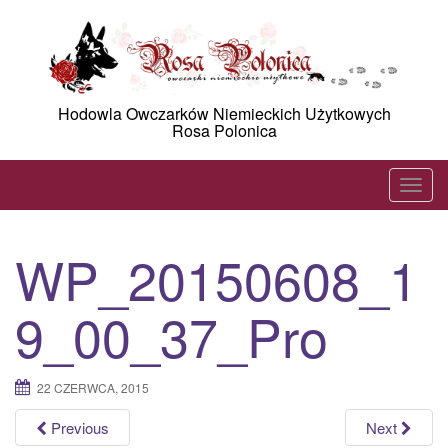
Skip
to
content
Hodowla Owczarków Niemieckich Użytkowych
Rosa Polonica
T
o
g
WP_20150608_1
g
l
9_00_37_Pro
e
n
a
22 CZERWCA, 2015
v
i
Previous
Next
g