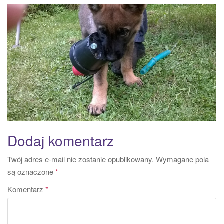
a
t
i
o
n
Dodaj komentarz
Twój adres e-mail nie zostanie opublikowany.
Wymagane pola
są oznaczone
*
Komentarz
*