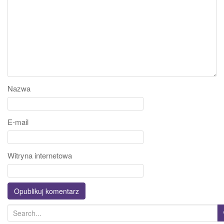
Nazwa
E-mail
Witryna internetowa
S
e