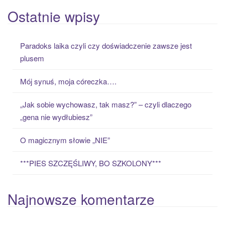
a
Ostatnie wpisy
r
c
Paradoks laika czyli czy doświadczenie zawsze jest
h
plusem
f
o
Mój synuś, moja córeczka….
r
:
„Jak sobie wychowasz, tak masz?” – czyli dlaczego
„gena nie wydłubiesz”
O magicznym słowie „NIE”
***PIES SZCZĘŚLIWY, BO SZKOLONY***
Najnowsze komentarze