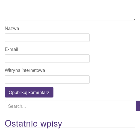
Nazwa
E-mail
Witryna internetowa
S
e
a
Ostatnie wpisy
r
c