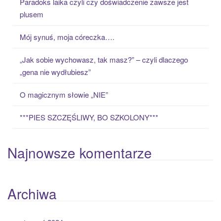
Paradoks laika czyli czy doświadczenie zawsze jest
h
plusem
f
o
Mój synuś, moja córeczka….
r
:
„Jak sobie wychowasz, tak masz?” – czyli dlaczego
„gena nie wydłubiesz”
O magicznym słowie „NIE”
***PIES SZCZĘŚLIWY, BO SZKOLONY***
Najnowsze komentarze
Archiwa