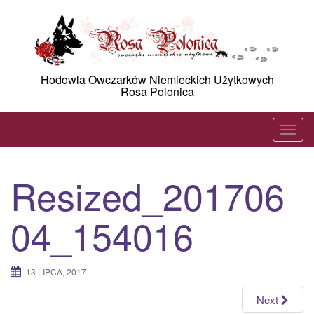
Skip
to
content
Hodowla Owczarków Niemieckich Użytkowych
Rosa Polonica
T
o
g
Resized_201706
g
l
04_154016
e
n
a
13 LIPCA, 2017
v
i
Next
g