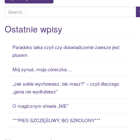
S
e
a
Ostatnie wpisy
r
c
Paradoks laika czyli czy doświadczenie zawsze jest
h
plusem
f
o
Mój synuś, moja córeczka….
r
:
„Jak sobie wychowasz, tak masz?” – czyli dlaczego
„gena nie wydłubiesz”
O magicznym słowie „NIE”
***PIES SZCZĘŚLIWY, BO SZKOLONY***