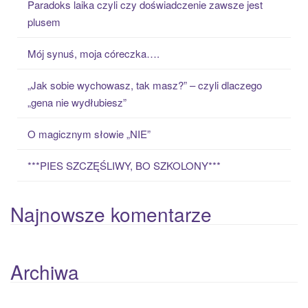
Paradoks laika czyli czy doświadczenie zawsze jest
h
plusem
f
o
Mój synuś, moja córeczka….
r
:
„Jak sobie wychowasz, tak masz?” – czyli dlaczego
„gena nie wydłubiesz”
O magicznym słowie „NIE”
***PIES SZCZĘŚLIWY, BO SZKOLONY***
Najnowsze komentarze
Archiwa