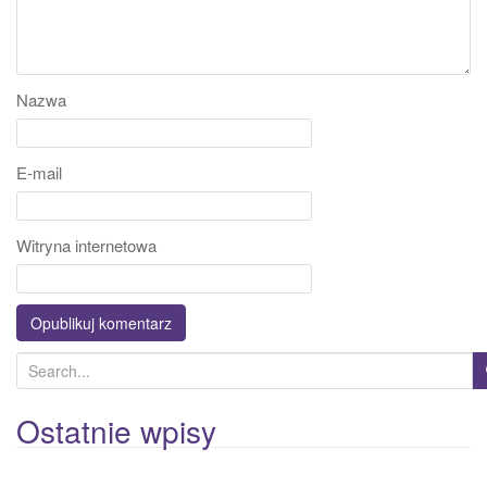
Nazwa
E-mail
Witryna internetowa
S
e
a
Ostatnie wpisy
r
c