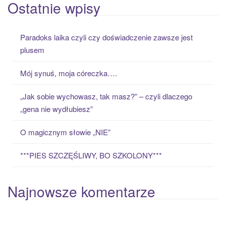
a
Ostatnie wpisy
r
c
Paradoks laika czyli czy doświadczenie zawsze jest
h
plusem
f
o
Mój synuś, moja córeczka….
r
:
„Jak sobie wychowasz, tak masz?” – czyli dlaczego
„gena nie wydłubiesz”
O magicznym słowie „NIE”
***PIES SZCZĘŚLIWY, BO SZKOLONY***
Najnowsze komentarze