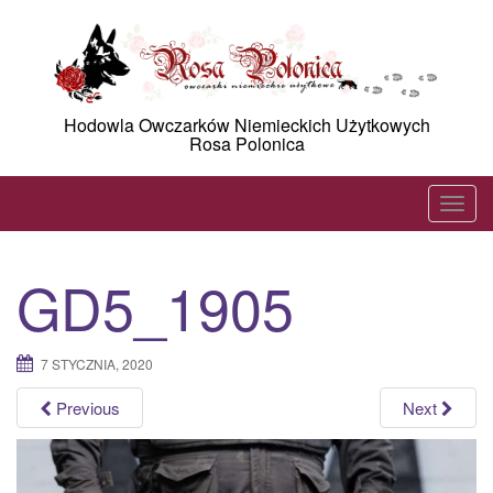
Skip
to
content
Hodowla Owczarków Niemieckich Użytkowych
Rosa Polonica
T
o
g
GD5_1905
g
l
e
7 STYCZNIA, 2020
n
a
Previous
Next
v
i
g