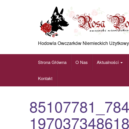
Skip
to
content
Hodowla Owczarków Niemieckich Użytkowy
Strona Główna
O Nas
Aktualności
Kontakt
85107781_78
19703734861