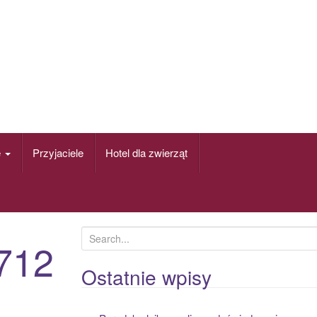
e
Przyjaciele
Hotel dla zwierząt
S
712
e
a
Ostatnie wpisy
r
c