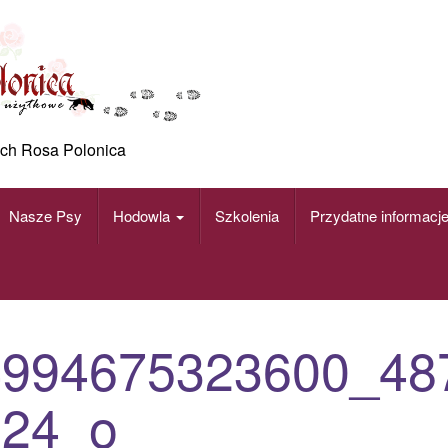
ch Rosa Polonica
Nasze Psy
Hodowla
Szkolenia
Przydatne informacj
4994675323600_48
824_o