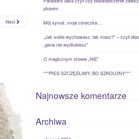
Paradoks laika czyli czy doświadczenie zawsz
h
plusem
f
o
Next
Mój synuś, moja córeczka….
r
:
„Jak sobie wychowasz, tak masz?” – czyli dla
„gena nie wydłubiesz”
O magicznym słowie „NIE”
***PIES SZCZĘŚLIWY, BO SZKOLONY***
Najnowsze komentarze
Archiwa