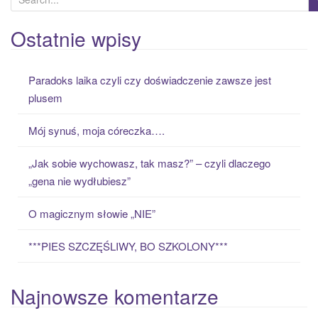
e
a
Ostatnie wpisy
r
c
Paradoks laika czyli czy doświadczenie zawsze jest
h
plusem
f
o
Mój synuś, moja córeczka….
r
:
„Jak sobie wychowasz, tak masz?” – czyli dlaczego
„gena nie wydłubiesz”
O magicznym słowie „NIE”
***PIES SZCZĘŚLIWY, BO SZKOLONY***
Najnowsze komentarze