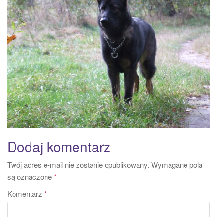
a
t
i
o
n
Dodaj komentarz
Twój adres e-mail nie zostanie opublikowany.
Wymagane pola
są oznaczone
*
Komentarz
*