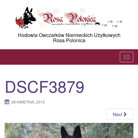
Skip
to
content
Hodowla Owczarków Niemieckich Użytkowych
Rosa Polonica
T
o
g
DSCF3879
g
l
e
28 KWIETNIA, 2015
n
a
Next
v
i
g