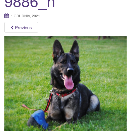
9886_n
a
t
1 GRUDNIA, 2021
i
o
Previous
n