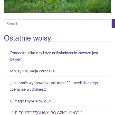
S
e
a
Ostatnie wpisy
r
c
Paradoks laika czyli czy doświadczenie zawsze jest
h
plusem
f
o
Mój synuś, moja córeczka….
r
:
„Jak sobie wychowasz, tak masz?” – czyli dlaczego
„gena nie wydłubiesz”
O magicznym słowie „NIE”
***PIES SZCZĘŚLIWY, BO SZKOLONY***