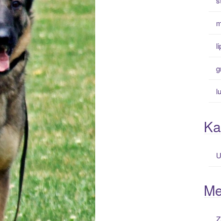
s
m
l
g
l
Ka
U
Me
Z