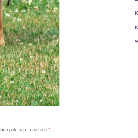
K
K
W
ne pola są oznaczone
*