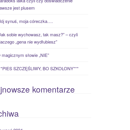
aradoks laika czyli czy doświadczenie
awsze jest plusem
ój synuś, moja córeczka….
Jak sobie wychowasz, tak masz?” – czyli
laczego „gena nie wydłubiesz”
 magicznym słowie „NIE”
**PIES SZCZĘŚLIWY, BO SZKOLONY***
jnowsze komentarze
chiwa