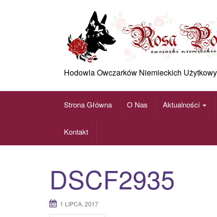
Skip
to
content
Hodowla Owczarków Niemieckich Użytkowy
Strona Główna
O Nas
Aktualności
Kontakt
DSCF2935
1 LIPCA, 2017