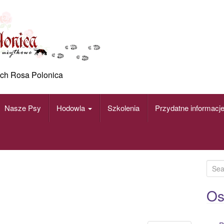
ch Rosa Polonica
Nasze Psy
Hodowla
Szkolenia
Przydatne informacj
S
e
a
Os
r
c