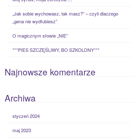
r
:
„Jak sobie wychowasz, tak masz?” – czyli dlaczego
„gena nie wydłubiesz”
O magicznym słowie „NIE”
***PIES SZCZĘŚLIWY, BO SZKOLONY***
Najnowsze komentarze
Archiwa
styczeń 2024
maj 2023