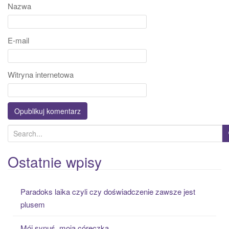
Nazwa
E-mail
Witryna internetowa
S
e
a
Ostatnie wpisy
r
c
Paradoks laika czyli czy doświadczenie zawsze jest
h
plusem
f
o
Mój synuś, moja córeczka….