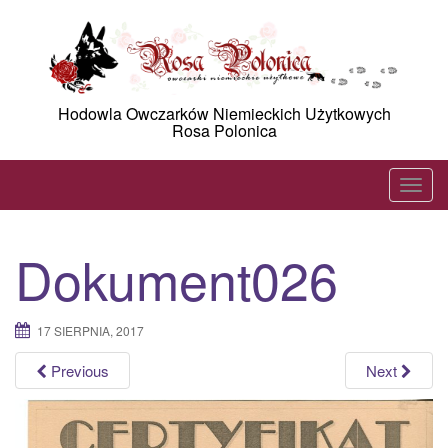
Skip
to
content
Hodowla Owczarków Niemieckich Użytkowych
Rosa Polonica
T
o
g
Dokument026
g
l
e
17 SIERPNIA, 2017
n
a
Previous
Next
v
i
g