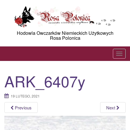
Skip
to
content
Hodowla Owczarków Niemieckich Użytkowych
Rosa Polonica
T
o
g
ARK_6407y
g
l
e
19 LUTEGO, 2021
n
a
Previous
Next
v
i
g