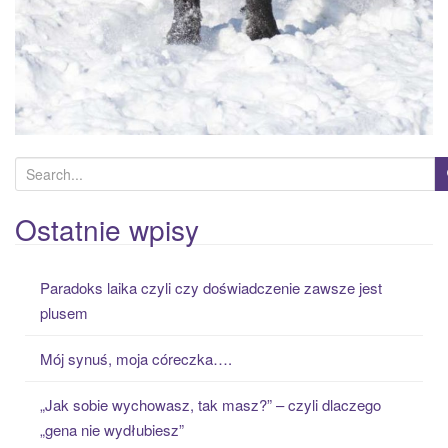
S
e
a
Ostatnie wpisy
r
c
Paradoks laika czyli czy doświadczenie zawsze jest
h
plusem
f
o
Mój synuś, moja córeczka….
r
:
„Jak sobie wychowasz, tak masz?” – czyli dlaczego
„gena nie wydłubiesz”