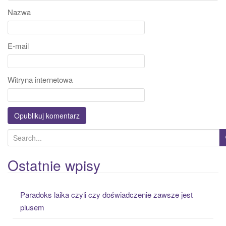
Nazwa
E-mail
Witryna internetowa
S
e
a
Ostatnie wpisy
r
c
Paradoks laika czyli czy doświadczenie zawsze jest
h
plusem
f
o