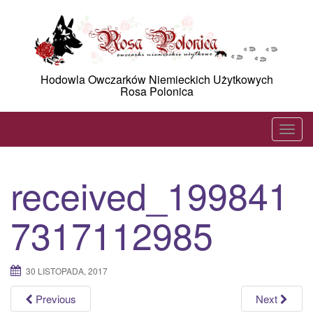
Skip
to
content
Hodowla Owczarków Niemieckich Użytkowych
Rosa Polonica
T
o
g
received_199841
g
l
7317112985
e
n
a
30 LISTOPADA, 2017
v
i
Previous
Next
g