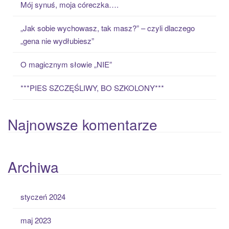
Mój synuś, moja córeczka….
r
:
„Jak sobie wychowasz, tak masz?” – czyli dlaczego
„gena nie wydłubiesz”
O magicznym słowie „NIE”
***PIES SZCZĘŚLIWY, BO SZKOLONY***
Najnowsze komentarze
Archiwa
styczeń 2024
maj 2023