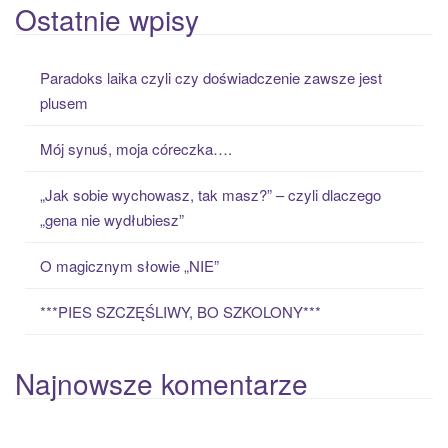
a
Ostatnie wpisy
r
c
Paradoks laika czyli czy doświadczenie zawsze jest
h
plusem
f
o
Mój synuś, moja córeczka….
r
:
„Jak sobie wychowasz, tak masz?” – czyli dlaczego
„gena nie wydłubiesz”
O magicznym słowie „NIE”
***PIES SZCZĘŚLIWY, BO SZKOLONY***
Najnowsze komentarze