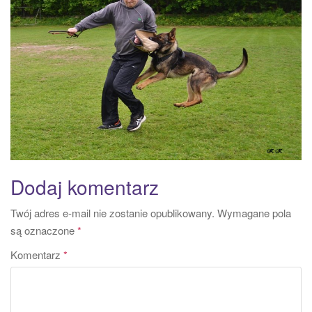
a
t
i
o
n
Dodaj komentarz
Twój adres e-mail nie zostanie opublikowany.
Wymagane pola
są oznaczone
*
Komentarz
*