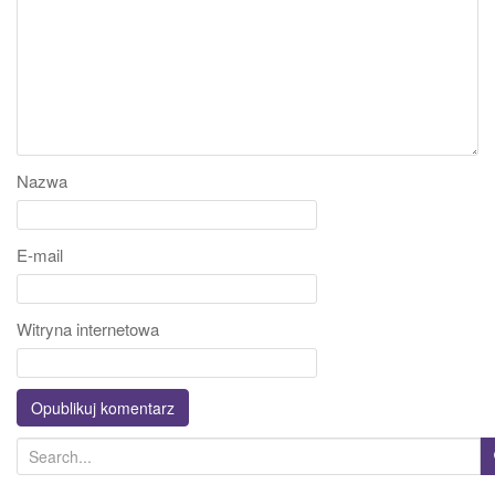
Nazwa
E-mail
Witryna internetowa
S
e