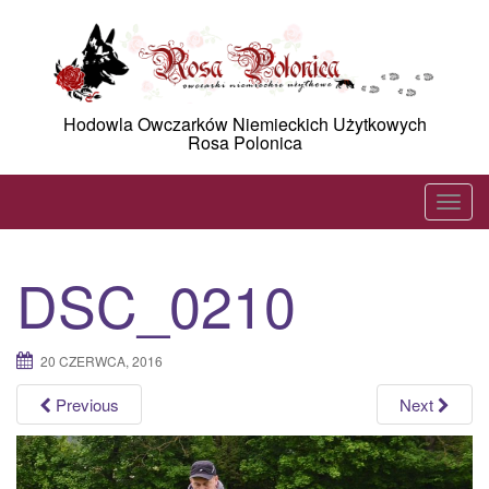
Skip
to
content
Hodowla Owczarków Niemieckich Użytkowych
Rosa Polonica
T
o
g
DSC_0210
g
l
e
20 CZERWCA, 2016
n
a
Previous
Next
v
i
g