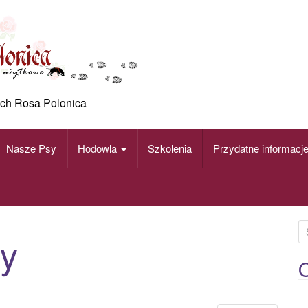
ch Rosa Polonica
Nasze Psy
Hodowla
Szkolenia
Przydatne informacj
S
y
e
a
O
r
c