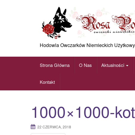
Skip
to
content
Hodowla Owczarków Niemieckich Użytkowy
Strona Główna
O Nas
Aktualności
Kontakt
1000×1000-kot
22 CZERWCA, 2018