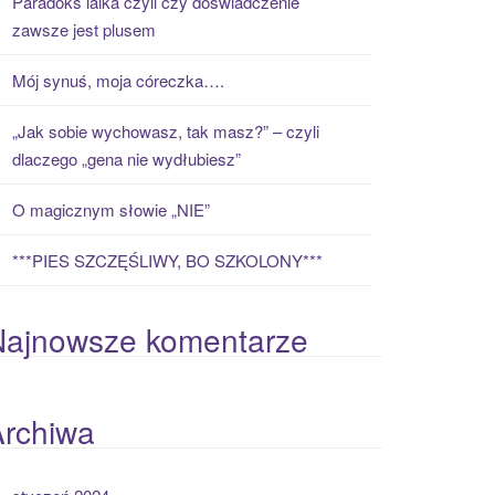
Paradoks laika czyli czy doświadczenie
zawsze jest plusem
Mój synuś, moja córeczka….
„Jak sobie wychowasz, tak masz?” – czyli
dlaczego „gena nie wydłubiesz”
O magicznym słowie „NIE”
***PIES SZCZĘŚLIWY, BO SZKOLONY***
Najnowsze komentarze
Archiwa