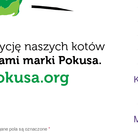
K
ne pola są oznaczone
*